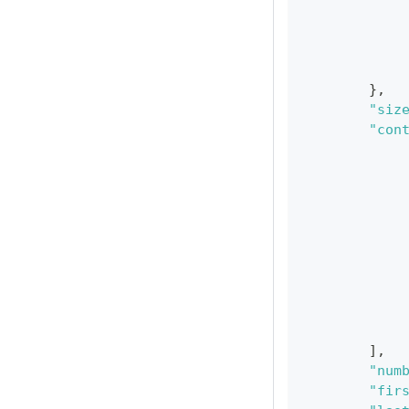
}
,
"siz
"con
]
,
"num
"fir