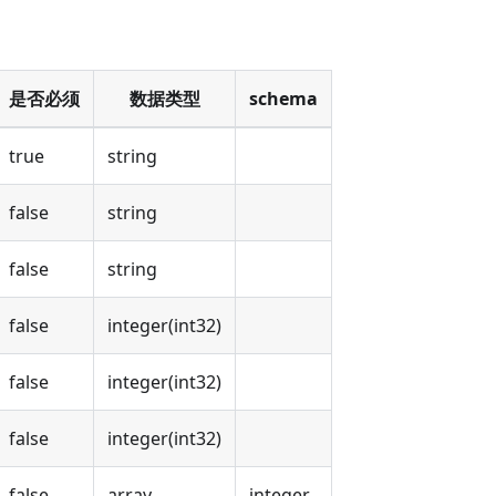
是否必须
数据类型
schema
true
string
false
string
false
string
false
integer(int32)
false
integer(int32)
false
integer(int32)
false
array
integer