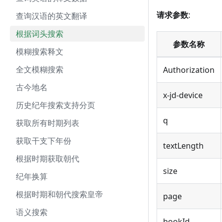
请求参数
:
查询汉语的英文翻译
根据词头搜索
参数名称
模糊搜索释文
全文模糊搜索
Authorization
古今地名
x-jd-device
历史纪年搜索支持分页
q
获取所有时期列表
获取干支下年份
textLength
根据时期获取朝代
size
纪年换算
根据时期和朝代搜索皇帝
page
语义搜索
bookId