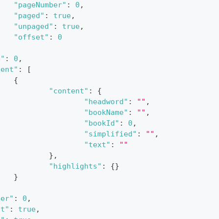
"pageNumber"
:
0
,
"paged"
:
true
,
"unpaged"
:
true
,
"offset"
:
0
e"
:
0
,
tent"
:
[
{
"content"
:
{
"headword"
:
""
,
"bookName"
:
""
,
"bookId"
:
0
,
"simplified"
:
""
,
"text"
:
""
}
,
"highlights"
:
{
}
}
ber"
:
0
,
st"
:
true
,