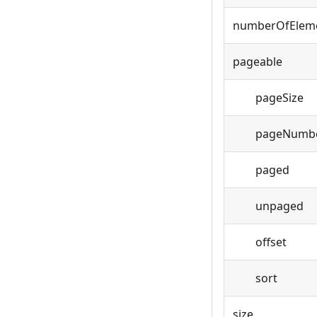
numberOfElem
pageable
pageSize
pageNumb
paged
unpaged
offset
sort
size