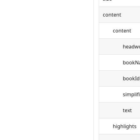
content
content
headwo
bookNa
bookId
simplifi
text
highlights