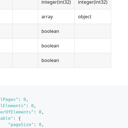
integer(int32)
integer(int32)
array
object
boolean
boolean
boolean
alPages"
:
0
,
alElements"
:
0
,
berOfElements"
:
0
,
eable"
:
{
"pageSize"
:
0
,