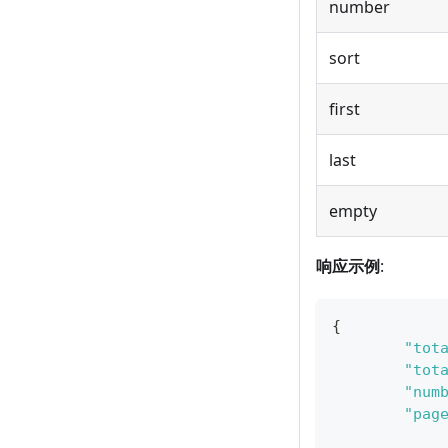
number
sort
first
last
empty
响应示例
:
{
"tot
"tot
"num
"pag