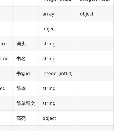
array
object
object
rd
词头
string
me
书名
string
书籍id
integer(int64)
ed
简体
string
简单释文
string
高亮
object