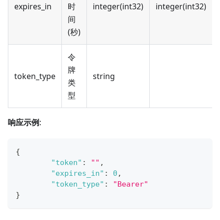
expires_in
时
integer(int32)
integer(int32)
间
(秒)
令
牌
token_type
string
类
型
响应示例
:
{
"token"
:
""
,
"expires_in"
:
0
,
"token_type"
:
"Bearer"
}